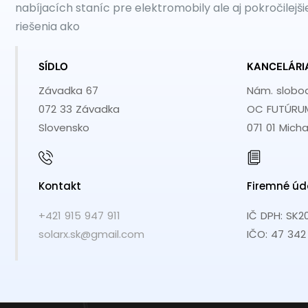
nabíjacích staníc pre elektromobily ale aj pokročilejši
riešenia ako
SÍDLO
KANCELÁRI
Závadka 67
Nám. slobo
072 33 Závadka
OC FUTÚRUM
Slovensko
071 01 Mich
Kontakt
Firemné úd
+421 915 947 911
IČ DPH: SK2
solarx.sk@gmail.com
IČO: 47 342