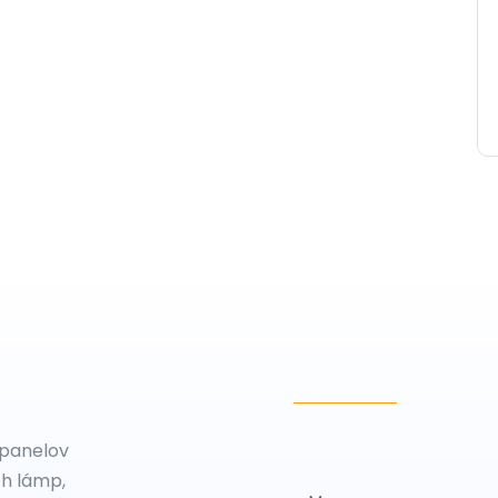
 panelov
ch lámp,