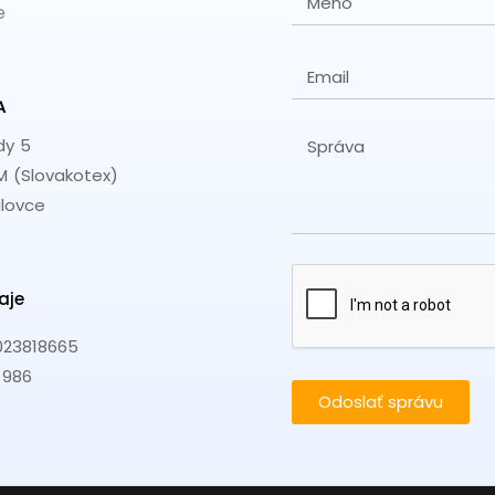
e
A
dy 5
 (Slovakotex)
alovce
aje
023818665
 986
Odoslať správu