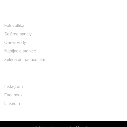
PONUKA
Fotovoltika
Solárne panely
Ohrev vody
Nabíjacie stanice
Zelená domácnostiam
SOCIÁLNE SIETE
Instagram
Facebook
LinkedIn