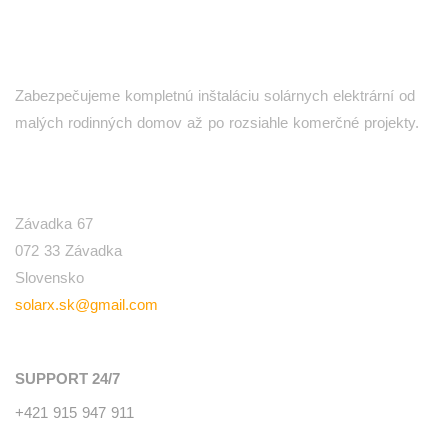
Zabezpečujeme kompletnú inštaláciu solárnych elektrární od
malých rodinných domov až po rozsiahle komerčné projekty.
SÍDLO
Závadka 67
072 33 Závadka
Slovensko
solarx.sk@gmail.com
SUPPORT 24/7
+421 915 947 911