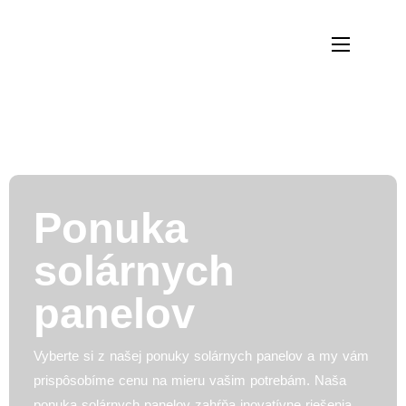
Ponuka
solárnych
panelov
Vyberte si z našej ponuky solárnych panelov a my vám
prispôsobíme cenu na mieru vašim potrebám. Naša
ponuka solárnych panelov zahŕňa inovatívne riešenia,