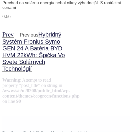
Prechod na solárnu energiu nebol nikdy výhodnejší. S rastúcimi
cenami
Prev
Hybridný
Previous
Systém Fronius Symo
GEN 24 A Batéria BYD
HVM 22kWh: Špička Vo
Svete Solárnych
Technológií
Warning
: Attempt to read
property "post_title" on string in
/www/s/o/u28208/public_html/wp-
content/themes/ecogreen/functions.php
on line
90