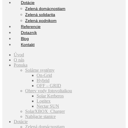
Dotácie
Zelená domácnostiam
Zelená solidarita
Zelená podnikom
Referencie
Dotazník
Blog
Kontakt
Úvod
O nás
Ponuka
Solárne systémy
On-Grid
Hybrid
OFF – GRID
Ohrev vody fotovoltaikou
Solar Kerberos
Logitex
Nectar SUN
SolarXBOX Charger
Nabíjacie stanice
Dotácie
Zelená domácnostiam