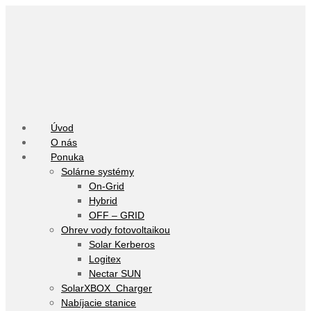
Úvod
O nás
Ponuka
Solárne systémy
On-Grid
Hybrid
OFF – GRID
Ohrev vody fotovoltaikou
Solar Kerberos
Logitex
Nectar SUN
SolarXBOX Charger
Nabíjacie stanice