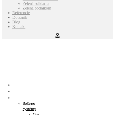
Zelená solidarita
Zelená podnikom
Referencie
Dotazník
Blog
Kontakt
Úvod
O nás
Ponuka
Solárne
systémy
On-