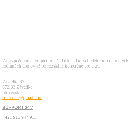
Zabezpečujeme kompletnú inštaláciu solárnych elektrární od malých
rodinných domov až po rozsiahle komerčné projekty.
SÍDLO
Závadka 67
072 33 Závadka
Slovensko
solarx.sk@gmail.com
SUPPORT 24/7
+421 915 947 911
PONUKA