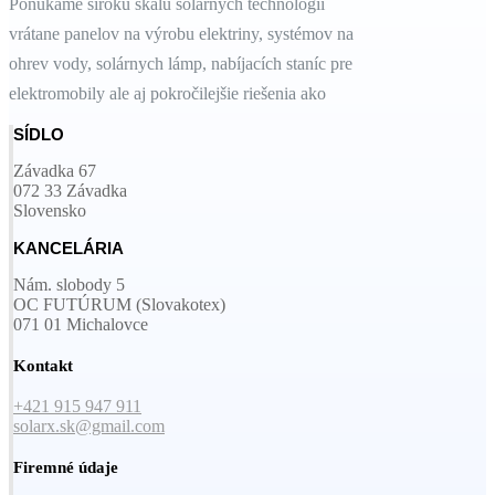
Ponúkame širokú škálu solárnych technológií
vrátane panelov na výrobu elektriny, systémov na
ohrev vody, solárnych lámp, nabíjacích staníc pre
elektromobily ale aj pokročilejšie riešenia ako
SÍDLO
Závadka 67
072 33 Závadka
Slovensko
KANCELÁRIA
Nám. slobody 5
OC FUTÚRUM (Slovakotex)
071 01 Michalovce
Kontakt
+421 915 947 911
solarx.sk@gmail.com
Firemné údaje