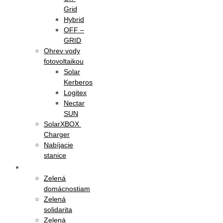
Grid
Hybrid
OFF –
GRID
Ohrev vody
fotovoltaikou
Solar
Kerberos
Logitex
Nectar
SUN
SolarXBOX
Charger
Nabíjacie
stanice
Dotácie
Zelená
domácnostiam
Zelená
solidarita
Zelená