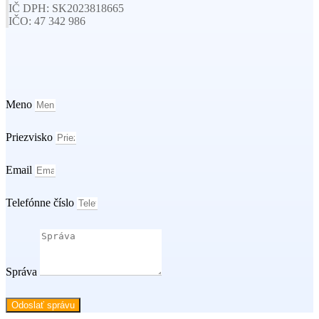
IČ DPH: SK2023818665
IČO: 47 342 986
Meno
Priezvisko
Email
Telefónne číslo
Správa
Odoslať správu