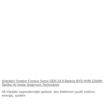
Hybridný Systém Fronius Symo GEN 24 A Batéria BYD HVM 22kWh:
Špička Vo Svete Solárnych Technológií
Ak hľadáte najmodernejší spôsob, ako efektívne využiť solárnu
energiu, systém