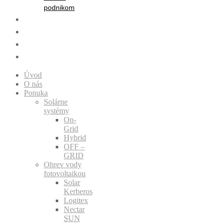
podnikom
Referencie
Dotazník
Blog
Kontakt
Úvod
O nás
Ponuka
Solárne
systémy
On-
Grid
Hybrid
OFF –
GRID
Ohrev vody
fotovoltaikou
Solar
Kerberos
Logitex
Nectar
SUN