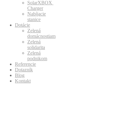
SolarXBOX
Charger
Nabíjacie
stanice
Dotácie
Zelená
domácnostiam
Zelená
solidarita
Zelená
podnikom
Referencie
Dotazník
Blog
Kontakt