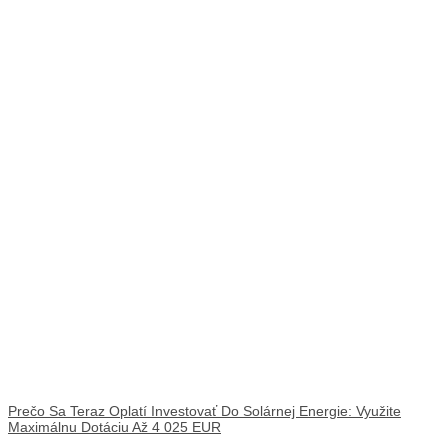
Prečo Sa Teraz Oplatí Investovať Do Solárnej Energie: Využite
Maximálnu Dotáciu Až 4 025 EUR